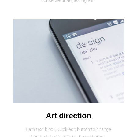
consectetur adipiscing elit.
Art direction
I am text block. Click edit button to change
this text. Lorem ipsum dolor sit amet,